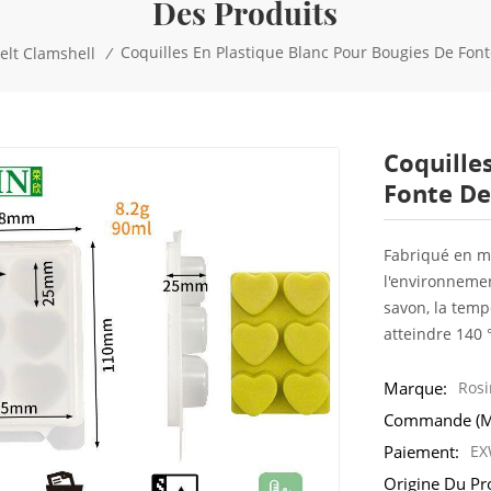
Des Produits
Coquilles En Plastique Blanc Pour Bougies De Fo
lt Clamshell
/
Coquille
Fonte De
Fabriqué en ma
l'environnemen
savon, la temp
atteindre 140 °
Marque:
Rosi
Commande (m
Paiement:
E
Origine Du Pr