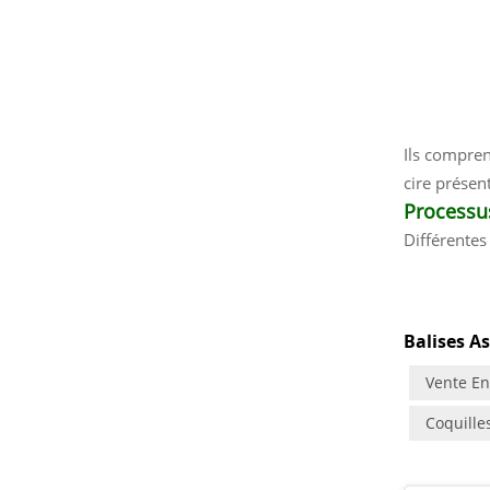
Ils compren
cire présen
Processus
Différentes
Balises As
Vente En
Coquille