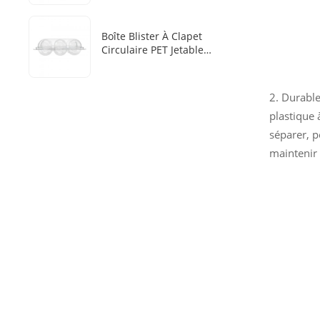
En Trois Parties
Boîte Blister À Clapet
Circulaire PET Jetable
Personnalisée En Usine
Avec 6 Cavités Pour Boules
De Glace De Whisky
2. Durable
plastique 
séparer, p
maintenir 