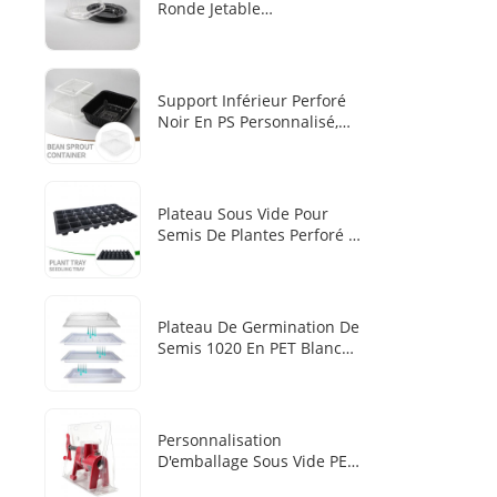
Ronde Jetable
Personnalisée En PS Pour
Pâtisserie, Avec Base Noire
Intégrée En Dentelle Et
Couvercle Transparent Avec
Support Inférieur Perforé
Emplacement Pour Les
Noir En PS Personnalisé,
Doigts
Couvercle Supérieur
Transparent Haut En PET
Pour Boîte De Culture
Hydroponique Sans
Plateau Sous Vide Pour
Substrat De Pousses De
Semis De Plantes Perforé À
Haricots Et D'herbe À Chat
28 Alvéoles En
PP/PS/PET/PVC Noir
Plateau De Germination De
Semis 1020 En PET Blanc
Plus Épais De 1,4 Mm
Fabriqué En Usine Avec
Couvercle Transparent
Personnalisation
D'emballage Sous Vide PET
Vertical Pour Outil Pliable