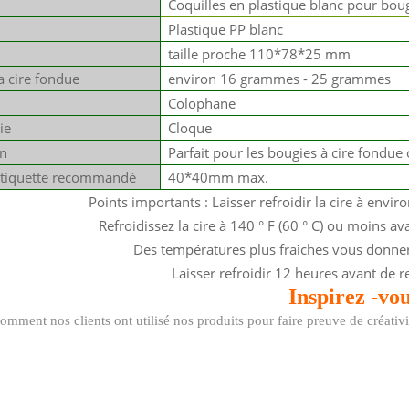
Coquilles en plastique blanc pour bou
Plastique PP blanc
taille proche 110*78*25 mm
a cire fondue
environ 16 grammes - 25 grammes
Colophane
ie
Cloque
on
Parfait pour les bougies à cire fondue
étiquette recommandé
40*40mm max.
Points importants : Laisser refroidir la cire à envi
Refroidissez la cire à 140 ° F (60 ° C) ou moins a
Des températures plus fraîches vous donnero
Laisser refroidir 12 heures avant de r
Inspirez
-vo
mment nos clients ont utilisé nos produits pour faire preuve de créativi