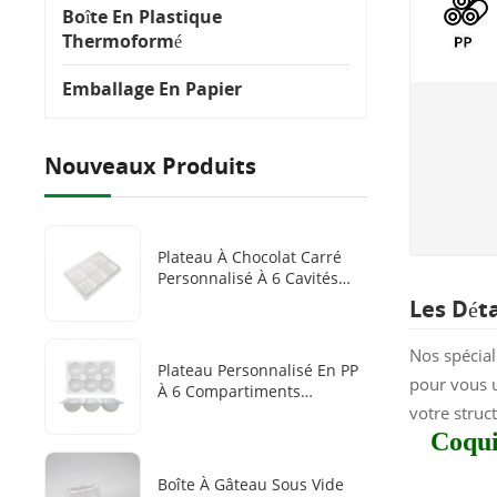
Boîte En Plastique
Thermoformé
Emballage En Papier
Nouveaux Produits
Plateau À Chocolat Carré
Personnalisé À 6 Cavités
Pour Animaux
Les Dét
Domestiques, Boîtes À
Chocolat Jetables Avec
Nos spécial
Plateaux En Plastique
Plateau Personnalisé En PP
pour vous u
À 6 Compartiments
votre struc
Résistant Au Froid, Plateau
D'emballage Jetable
Coqui
Thermoscellé Pour Mochis
Et Boulettes Au Sésame
Boîte À Gâteau Sous Vide
Surgelés