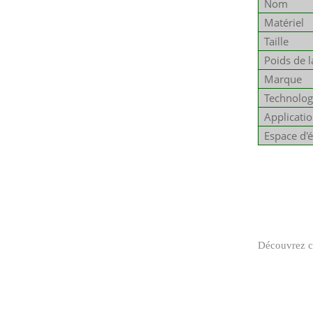
Nom
Matériel
Taille
Poids de l
Marque
Technolog
Applicati
Espace d'
Découvrez co