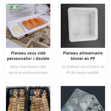
Plateau sous vide
Plateau alimentaire
personnalisé à double
blister en PP
compartiment en PP
personnalisé pour
Nous fournissons des
Un plateau carré blanc en
avec scellage
tofu, légumes et fruits
services professionnels
PP de haute qualité,
thermique pour
personnalisés pour créer
thermoformé sous vide,
saumon
des solutions d'emballage
spécialement
sûres, pratiques et
personnalisé pour les
esthétiques pour votre
produits à base de tofu.
Lire La Suite
Lire La Suite
marque.
Utilisant des ingrédients
de qualité alimentaire et