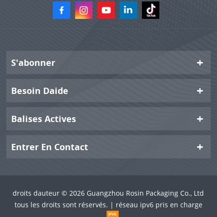
qui en fait un choix idéal
plantes vertes en
pour les marques de
supermarché.
kumquats et de petits
fruits frais sphériques
souhaitant créer des
emballages différenciés et
S'abonner
renforcer leur
compétitivité sur le
Besoin Daide
marché.
Balises Actives
Entrer En Contact
droits dauteur © 2026 Guangzhou Rosin Packaging Co., Ltd
tous les droits sont réservés. | réseau ipv6 pris en charge