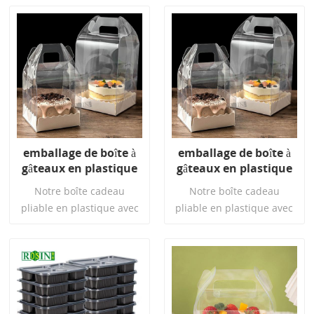
emballage de boîte à
emballage de boîte à
gâteaux en plastique
gâteaux en plastique
avec poignée
avec poignée
Notre boîte cadeau
Notre boîte cadeau
pliable en plastique avec
pliable en plastique avec
poignée et design
poignée et design
transparent offre non
transparent offre non
seulement une excellente
seulement une excellente
protection de l'emballage
protection de l'emballage
Lire La Suite
Lire La Suite
et des options de
et des options de
transport pratiques, mais
transport pratiques, mais