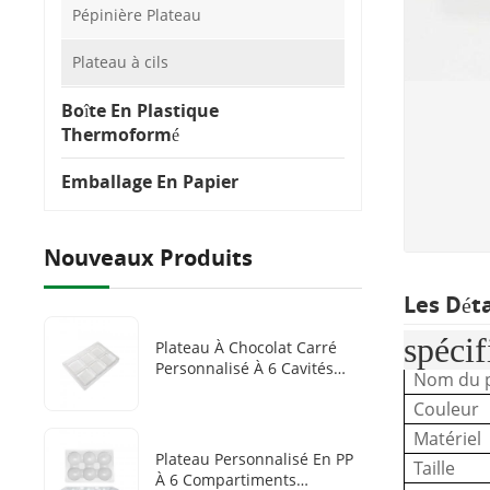
Pépinière Plateau
Plateau à cils
Boîte En Plastique
Thermoformé
Emballage En Papier
Nouveaux Produits
Les Dét
spécif
Plateau À Chocolat Carré
Personnalisé À 6 Cavités
Nom du p
Pour Animaux
Couleur
Domestiques, Boîtes À
Chocolat Jetables Avec
Matériel
Plateaux En Plastique
Plateau Personnalisé En PP
Taille
À 6 Compartiments