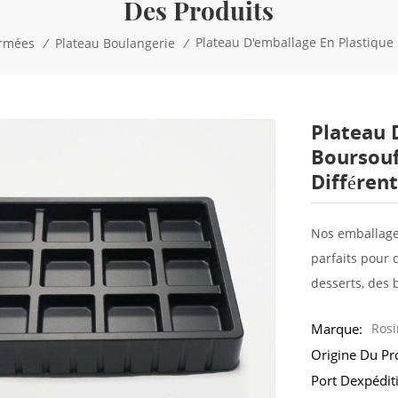
Des Produits
Plateau D'emballage En Plastique
ormées
/
Plateau Boulangerie
/
Plateau 
Boursouf
Différen
Nos emballage
parfaits pour 
desserts, des b
Marque:
Rosi
Origine Du Pr
Port Dexpédit