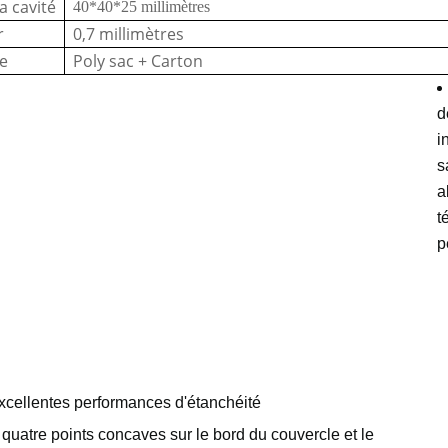
la cavité
40*40*25 millimètres
r
0,7 millimètres
e
Poly sac + Carton
d
i
s
a
t
p
xcellentes performances d'étanchéité
a quatre points concaves sur le bord du couvercle et le