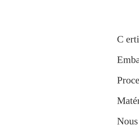
C
ert
Embal
Proc
Matér
Nous 