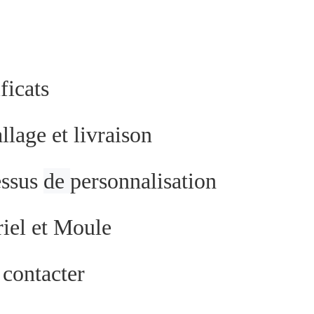
ificats
lage et livraison
essus
de
personnalisation
iel et Moule
contacter