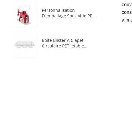
Couvercle Transparent
couv
Personnalisation
consé
D'emballage Sous Vide PET
alime
Vertical Pour Outil Pliable
En Trois Parties
Boîte Blister À Clapet
Circulaire PET Jetable
Personnalisée En Usine
Avec 6 Cavités Pour Boules
De Glace De Whisky