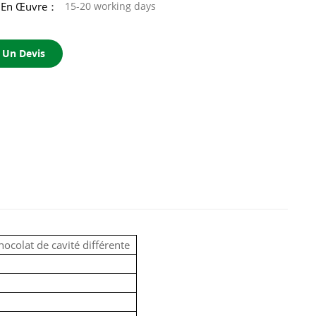
e En Œuvre：
15-20 working days
Un Devis
ocolat de cavité différente