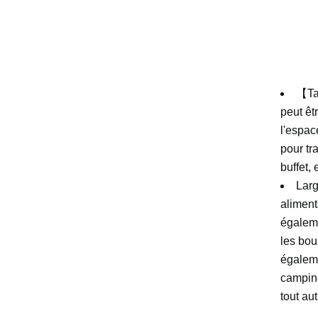
【Tai
peut êt
l'espace
pour tr
buffet, 
Larg
aliment
égaleme
les bou
égaleme
camping
tout aut