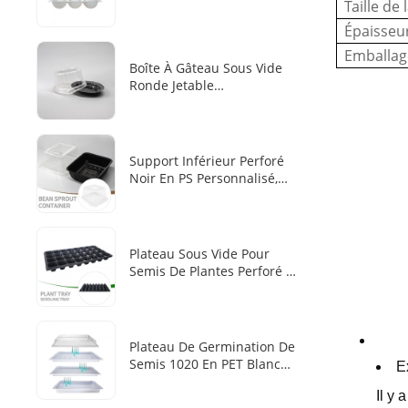
Taille de 
Résistant Au Froid, Plateau
D'emballage Jetable
Épaisseu
Thermoscellé Pour Mochis
Emballag
Et Boulettes Au Sésame
Boîte À Gâteau Sous Vide
Surgelés
Ronde Jetable
Personnalisée En PS Pour
Pâtisserie, Avec Base Noire
Intégrée En Dentelle Et
Couvercle Transparent Avec
Support Inférieur Perforé
Emplacement Pour Les
Noir En PS Personnalisé,
Doigts
Couvercle Supérieur
Transparent Haut En PET
Pour Boîte De Culture
Hydroponique Sans
Plateau Sous Vide Pour
Substrat De Pousses De
Semis De Plantes Perforé À
Haricots Et D'herbe À Chat
28 Alvéoles En
PP/PS/PET/PVC Noir
Plateau De Germination De
Semis 1020 En PET Blanc
E
Plus Épais De 1,4 Mm
Il y 
Fabriqué En Usine Avec